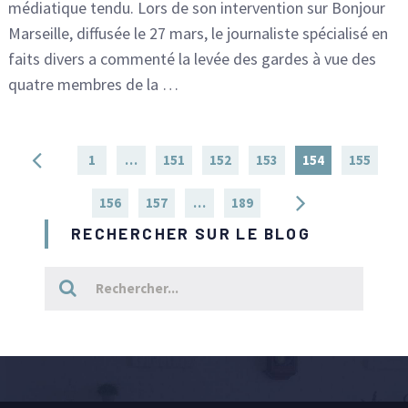
médiatique tendu. Lors de son intervention sur Bonjour
Marseille, diffusée le 27 mars, le journaliste spécialisé en
faits divers a commenté la levée des gardes à vue des
quatre membres de la …
Pagination
1
…
151
152
153
154
155
des
156
157
…
189
publications
RECHERCHER SUR LE BLOG