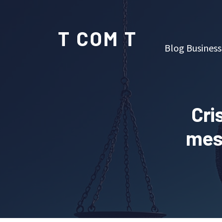
T COM T
Blog Business
Cri
mes