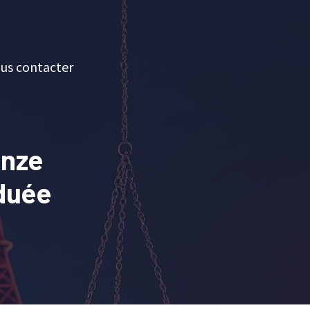
us contacter
inze
duée