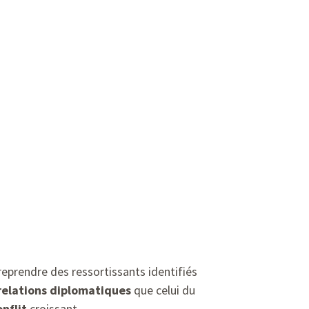
eprendre des ressortissants identifiés
relations
diplomatiques
que celui du
onflit
croissant.