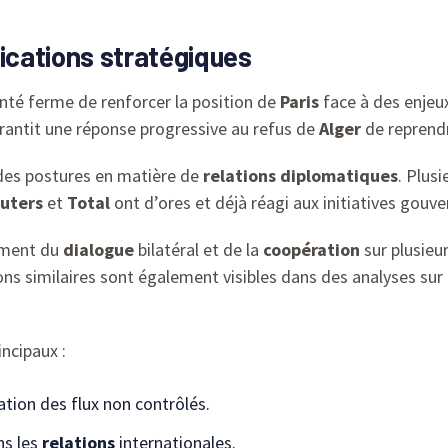
lications stratégiques
nté ferme de renforcer la position de
Paris
face à des enjeu
arantit une réponse progressive au refus de
Alger
de reprendr
r des postures en matière de
relations
diplomatiques
. Plus
uters
et
Total
ont d’ores et déjà réagi aux initiatives gouv
cement du
dialogue
bilatéral et de la
coopération
sur plusieur
ons similaires sont également visibles dans des analyses sur
incipaux :
tation des flux non contrôlés.
s les
relations
internationales.