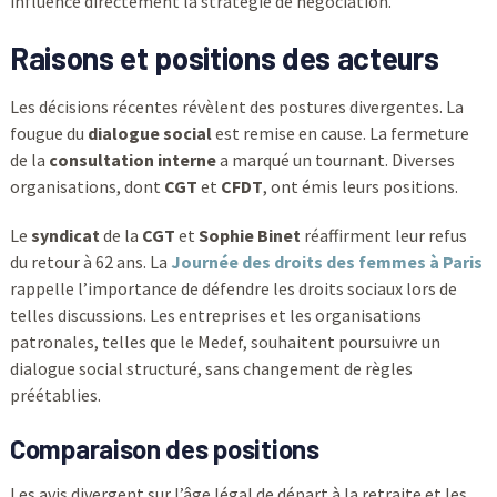
influence directement la stratégie de négociation.
Raisons et positions des acteurs
Les décisions récentes révèlent des postures divergentes. La
fougue du
dialogue social
est remise en cause. La fermeture
de la
consultation interne
a marqué un tournant. Diverses
organisations, dont
CGT
et
CFDT
, ont émis leurs positions.
Le
syndicat
de la
CGT
et
Sophie Binet
réaffirment leur refus
du retour à 62 ans. La
Journée des droits des femmes à Paris
rappelle l’importance de défendre les droits sociaux lors de
telles discussions. Les entreprises et les organisations
patronales, telles que le Medef, souhaitent poursuivre un
dialogue social structuré, sans changement de règles
préétablies.
Comparaison des positions
Les avis divergent sur l’âge légal de départ à la retraite et les