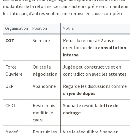
modalités de la réforme. Certains acteurs préfèrent maintenir
le statu quo, d’autres veulent une remise en cause complète.
Organisation
Position
Motifs
CGT
Se retire
Refus du retour à 62 ans et
orientation de la
consultation
interne
Force
Quitte la
Jugée peu constructive et en
Ouvrière
négociation
contradiction avec les attentes
U2P
Abandonne
Regarde les discussions comme
un
jeu de dupes
CFDT
Reste mais
Souhaite revoir la
lettre de
modifie le
cadrage
cadre
Medef
Poursuit les
Vise le rééquilibre financier