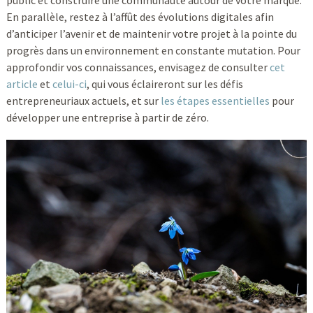
public et construire une communauté autour de votre marque.
En parallèle, restez à l’affût des évolutions digitales afin
d’anticiper l’avenir et de maintenir votre projet à la pointe du
progrès dans un environnement en constante mutation. Pour
approfondir vos connaissances, envisagez de consulter
cet
article
et
celui-ci
, qui vous éclaireront sur les défis
entrepreneuriaux actuels, et sur
les étapes essentielles
pour
développer une entreprise à partir de zéro.