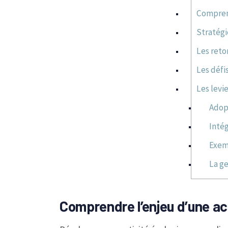
Comprend
Stratégi
Les reto
Les défi
Les levi
Adop
Intég
Exem
La ge
Comprendre l’enjeu d’une ac