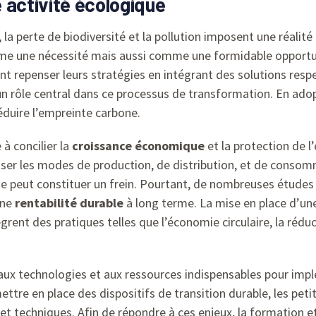
 activité écologique
, la perte de biodiversité et la pollution imposent une réalit
e une nécessité mais aussi comme une formidable opportuni
ent repenser leurs stratégies en intégrant des solutions res
t un rôle central dans ce processus de transformation. En ad
éduire l’empreinte carbone.
à concilier la
croissance économique
et la protection de l
r les modes de production, de distribution, et de consomma
que peut constituer un frein. Pourtant, de nombreuses étude
une
rentabilité durable
à long terme. La mise en place d’un
ent des pratiques telles que l’économie circulaire, la réduc
 aux technologies et aux ressources indispensables pour impl
ttre en place des dispositifs de transition durable, les pet
et techniques. Afin de répondre à ces enjeux, la formation e