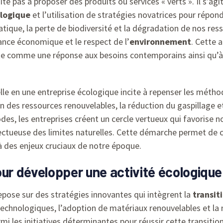
ite pas à proposer des produits ou services « verts ». Il s’a
ologique
et l’utilisation de stratégies novatrices pour répo
ique, la perte de biodiversité et la dégradation de nos resso
ance économique et le respect de l’
environnement
. Cette 
nte comme une réponse aux besoins contemporains ainsi qu’à 
lle en une entreprise écologique incite à repenser les métho
n des ressources renouvelables, la réduction du gaspillage e
es, les entreprises créent un cercle vertueux qui favorise 
ectueuse des limites naturelles. Cette démarche permet de
à des enjeux cruciaux de notre époque.
our développer une activité écologiqu
epose sur des stratégies innovantes qui intègrent la
transit
technologiques, l’adoption de matériaux renouvelables et la
i les initiatives déterminantes pour réussir cette transitio