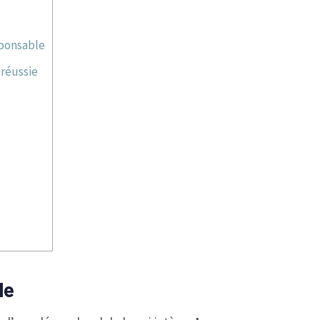
sponsable
réussie
e
le