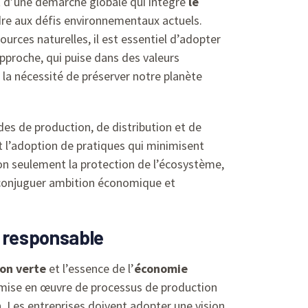
git d’une démarche globale qui intègre
le
ndre aux défis environnementaux actuels.
urces naturelles, il est essentiel d’adopter
approche, qui puise dans des valeurs
la nécessité de préserver notre planète
des de production, de distribution et de
t l’adoption de pratiques qui minimisent
non seulement la protection de l’écosystème,
 conjuguer ambition économique et
e responsable
ion verte
et l’essence de l’
économie
 mise en œuvre de processus de production
n. Les entreprises doivent adopter une vision