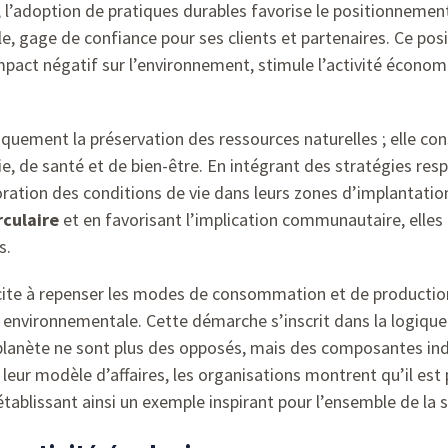
t, l’adoption de pratiques durables favorise le positionnement
 gage de confiance pour ses clients et partenaires. Ce posit
mpact négatif sur l’environnement, stimule l’activité écono
iquement la préservation des ressources naturelles ; elle c
ie, de santé et de bien-être. En intégrant des stratégies re
oration des conditions de vie dans leurs zones d’implantati
rculaire
et en favorisant l’implication communautaire, elle
s.
ncite à repenser les modes de consommation et de production,
té environnementale. Cette démarche s’inscrit dans la logiq
a planète ne sont plus des opposés, mais des composantes ind
leur modèle d’affaires, les organisations montrent qu’il es
ablissant ainsi un exemple inspirant pour l’ensemble de la s