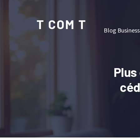
T COM T
Blog Business
Plus 
céd