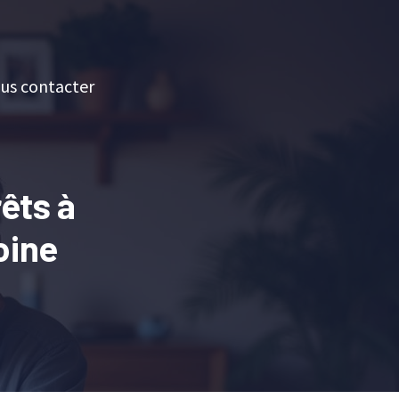
us contacter
rêts à
oine