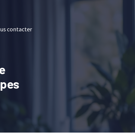
us contacter
e
apes