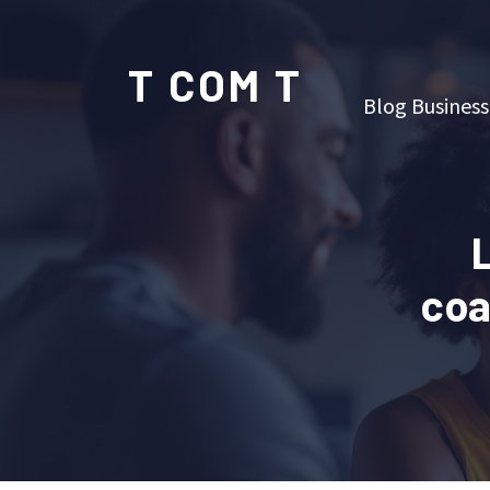
T COM T
Blog Business
coa