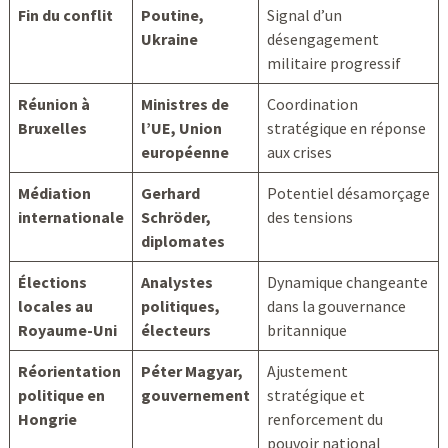
Fin du conflit
Poutine,
Signal d’un
Ukraine
désengagement
militaire progressif
Réunion à
Ministres de
Coordination
Bruxelles
l’UE, Union
stratégique en réponse
européenne
aux crises
Médiation
Gerhard
Potentiel désamorçage
internationale
Schröder,
des tensions
diplomates
Élections
Analystes
Dynamique changeante
locales au
politiques,
dans la gouvernance
Royaume-Uni
électeurs
britannique
Réorientation
Péter Magyar,
Ajustement
politique en
gouvernement
stratégique et
Hongrie
renforcement du
pouvoir national