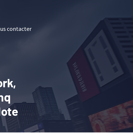
us contacter
ork,
nq
lote