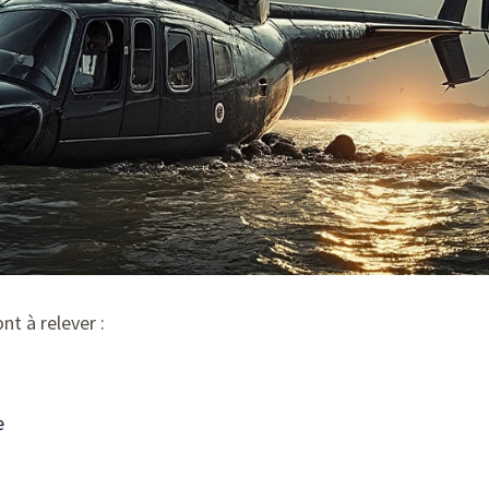
nt à relever :
e