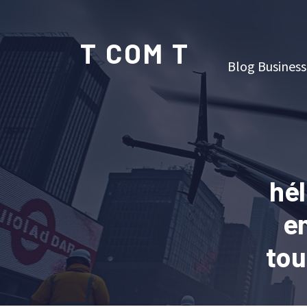
T COM T
Blog Business
hél
e
tou