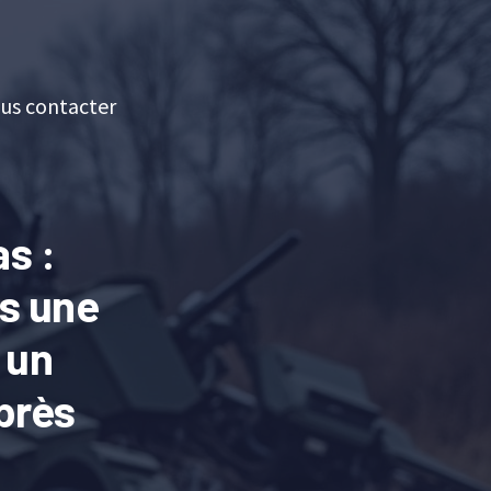
us contacter
s :
ns une
 un
près