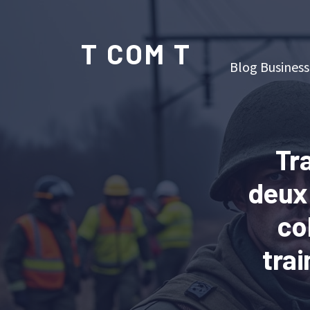
T COM T
Blog Business
Tr
deux 
co
tra