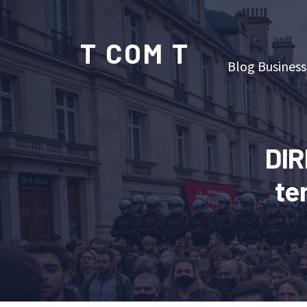
T COM T
Blog Business
DIR
te