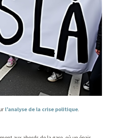
ur
l’analyse de la crise politique
.
ment aux abords de la gare, où un épais