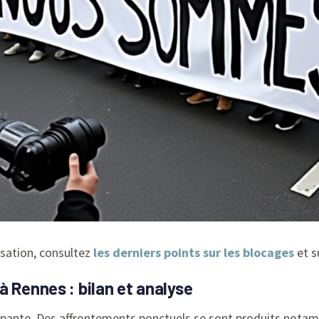
isation, consultez
les derniers points sur les blocages
et s
à Rennes : bilan et analyse
cupante. Des affrontements ponctuels se sont produits notam