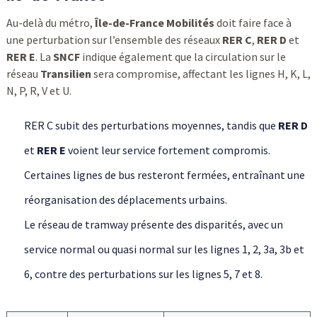
Au-delà du métro,
Île-de-France Mobilités
doit faire face à
une perturbation sur l’ensemble des réseaux
RER C
,
RER D
et
RER E
. La
SNCF
indique également que la circulation sur le
réseau
Transilien
sera compromise, affectant les lignes H, K, L,
N, P, R, V et U.
RER C subit des perturbations moyennes, tandis que
RER D
et
RER E
voient leur service fortement compromis.
Certaines lignes de bus resteront fermées, entraînant une
réorganisation des déplacements urbains.
Le réseau de tramway présente des disparités, avec un
service normal ou quasi normal sur les lignes 1, 2, 3a, 3b et
6, contre des perturbations sur les lignes 5, 7 et 8.