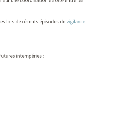
 sur une coordination étroite entre les
iées lors de récents épisodes de
vigilance
utures intempéries :