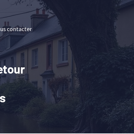
us contacter
etour
ns