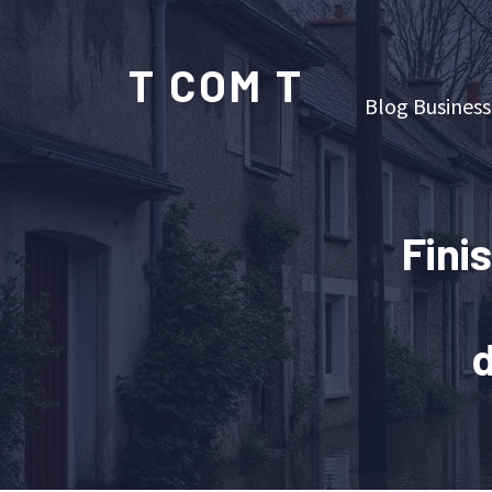
T COM T
Blog Business
Fini
d