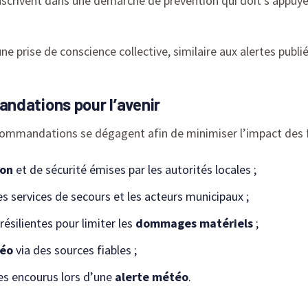
nscrivent dans une démarche de prévention qui doit s’appuyer
une prise de conscience collective, similaire aux alertes publ
ndations pour l’avenir
ecommandations se dégagent afin de minimiser l’impact des f
ion
et de sécurité émises par les autorités locales ;
s services de secours et les acteurs municipaux ;
ésilientes pour limiter les
dommages matériels
;
téo
via des sources fiables ;
ues encourus lors d’une
alerte météo
.