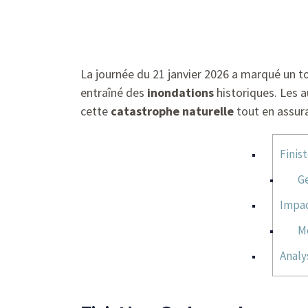
La journée du 21 janvier 2026 a marqué un to
entraîné des
inondations
historiques. Les a
cette
catastrophe naturelle
tout en assur
Finis
Ge
Impac
Me
Analy