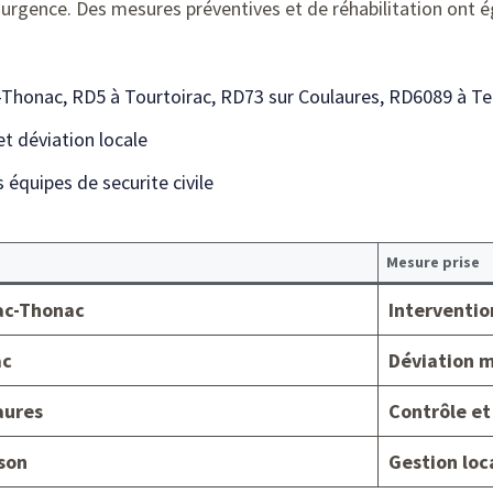
 d’urgence. Des mesures préventives et de réhabilitation ont
honac, RD5 à Tourtoirac, RD73 sur Coulaures, RD6089 à Te
 déviation locale
 équipes de securite civile
Mesure prise
ac-Thonac
Interventio
ac
Déviation m
aures
Contrôle et
son
Gestion loca