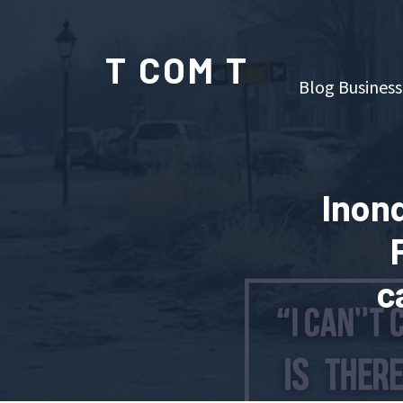
T COM T
Blog Business
Inond
c