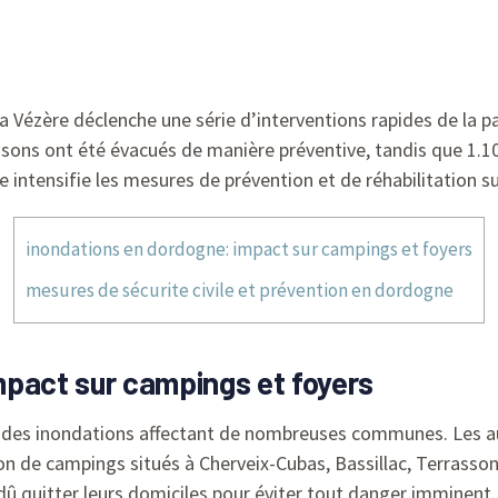
a Vézère déclenche une série d’interventions rapides de la pa
isons ont été évacués de manière préventive, tandis que 1.100
née intensifie les mesures de prévention et de réhabilitation
inondations en dordogne: impact sur campings et foyers
mesures de sécurite civile et prévention en dordogne
mpact sur campings et foyers
 des inondations affectant de nombreuses communes. Les aut
ion de campings situés à Cherveix-Cubas, Bassillac, Terrasso
û quitter leurs domiciles pour éviter tout danger imminent.