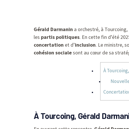
Gérald Darmanin
a orchestré, à Tourcoing
les
partis politiques
. En cette fin d’été 20
concertation
et d’
inclusion
. Le ministre, 
cohésion sociale
sont au cœur de sa stratég
À Tourcoing,
Nouvelle
Concertation
À Tourcoing, Gérald Darmani
En ouvrant cette rencontre,
Gérald Darman