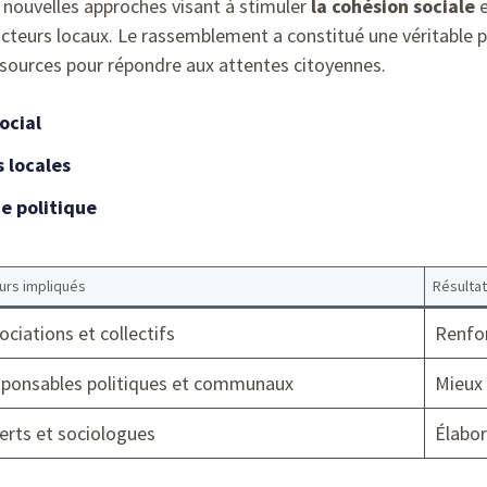
nouvelles approches visant à stimuler
la cohésion sociale
e
acteurs locaux. Le rassemblement a constitué une véritable 
ssources pour répondre aux attentes citoyennes.
ocial
s locales
e politique
urs impliqués
Résulta
ociations et collectifs
Renfor
ponsables politiques et communaux
Mieux 
erts et sociologues
Élabor