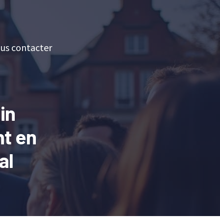
us contacter
in
nt en
al