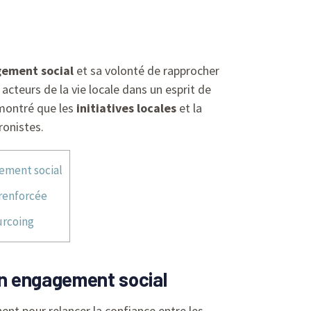
ement social
et sa volonté de rapprocher
s acteurs de la vie locale dans un esprit de
émontré que les
initiatives locales
et la
ronistes.
gement social
 renforcée
urcoing
son engagement social
nt pour relancer la confiance entre les