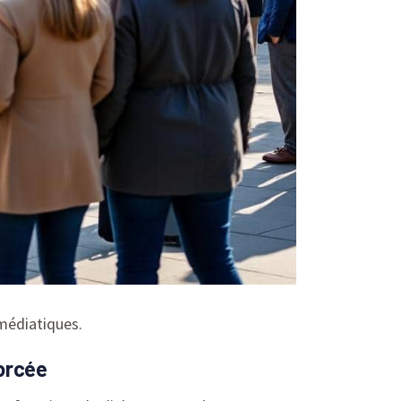
 médiatiques.
forcée