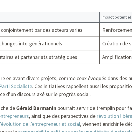
Impact potentiel
conjointement par des acteurs variés
Renforcement
échanges intergénérationnels
Création de s
aires et partenariats stratégiques
Amplification
 en avant divers projets, comme ceux évoqués dans des anal
arti Socialiste
. Ces initiatives rappellent aussi les propos
ce d’un discours axé sur le progrès social.
oche de
Gérald Darmanin
pourrait servir de tremplin pour fa
entrepreneurs
, ainsi que des perspectives de
révolution libér
l’évolution de l’entrepreneuriat social
, viennent enrichir le d
se sur la
responsabilité politique après une défaite électoral