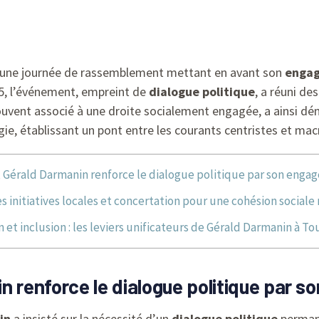
, une journée de rassemblement mettant en avant son
engag
25, l’événement, empreint de
dialogue politique
, a réuni de
souvent associé à une droite socialement engagée, a ainsi d
ie, établissant un pont entre les courants centristes et mac
 Gérald Darmanin renforce le dialogue politique par son enga
s initiatives locales et concertation pour une cohésion sociale
 et inclusion : les leviers unificateurs de Gérald Darmanin à To
n renforce le dialogue politique par 
in
a insisté sur la nécessité d’un
dialogue politique
permane