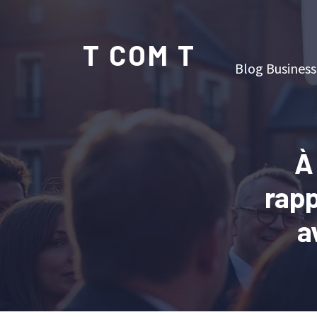
T COM T
Blog Business
À
rapp
a