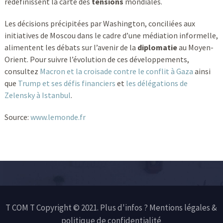
redéfinissent la carte des
tensions
mondiales.
Les décisions précipitées par Washington, conciliées aux
initiatives de Moscou dans le cadre d’une médiation informelle,
alimentent les débats sur l’avenir de la
diplomatie
au Moyen-
Orient. Pour suivre l’évolution de ces développements,
consultez
Macron et la croisade contre le conflit à Gaza
ainsi
que
Trump et ses défis financiers
et
les délégations de
Zelensky à Istanbul
.
Source:
www.lemonde.fr
T COM T Copyright © 2021. Plus d'infos ?
Mentions légales &
politique de confidentialité