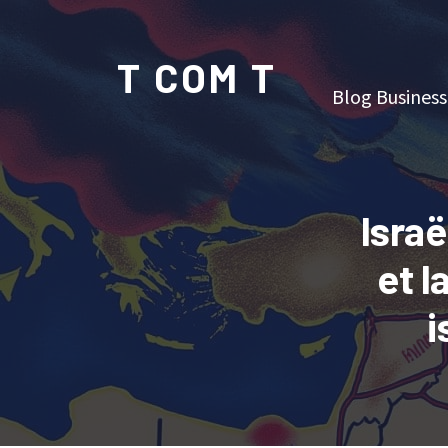
T COM T
Blog Business
Israë
et l
i