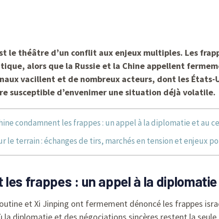
st le théâtre d’un conflit aux enjeux multiples. Les frap
itique, alors que la Russie et la Chine appellent fermem
naux vacillent et de nombreux acteurs, dont les États-U
re susceptible d’envenimer une situation déjà volatile.
hine condamnent les frappes : un appel à la diplomatie et au c
ur le terrain : échanges de tirs, marchés en tension et enjeux po
les frappes : un appel à la diplomatie
outine et Xi Jinping ont fermement dénoncé les frappes israé
ù la diplomatie et des négociations sincères restent la seule 