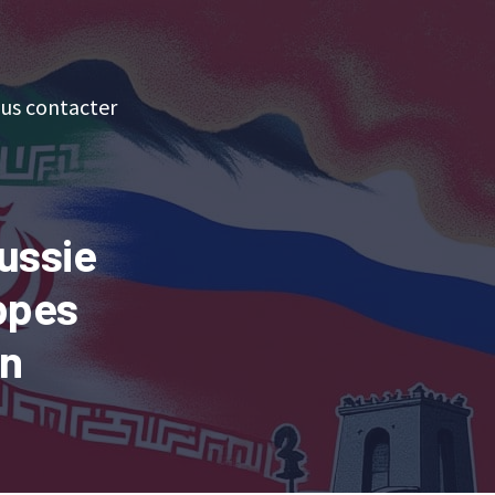
us contacter
Russie
appes
un