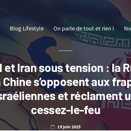
Blog Lifestyle
On parle de tout et rien !
No
l et Iran sous tension : la 
a Chine s’opposent aux fr
sraéliennes et réclament 
cessez-le-feu
19 juin 2025