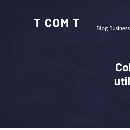
T COM T
Blog Business
Col
uti