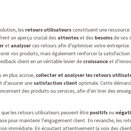
lution, les
retours utilisateurs
constituent une ressource
ffrent un aperçu crucial des
attentes
et des
besoins
de vos c
er
et
analyser
ces retours afin d’optimiser votre entreprise.
rer vos produits, mais également renforcer la satisfaction et
dback client en un véritable levier de
croissance
et d’innov
 en plus accrue,
collecter et analyser les retours utilisat
et d’assurer une
satisfaction client
optimale. Cette démarche 
cernant des produits ou services, afin d’en tirer des enseig
 que les retours utilisateurs peuvent être
positifs
ou
négati
base pour maintenir l’engagement client. En revanche, les re
on immédiate. En écoutant attentivement la voix des clients