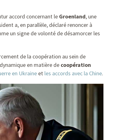
utur accord concernant le
Groenland
, une
ident a, en parallèle, déclaré renoncer à
omme un signe de volonté de désamorcer les
orcement de la coopération au sein de
le dynamique en matière de
coopération
guerre en Ukraine
et
les accords avec la Chine
.