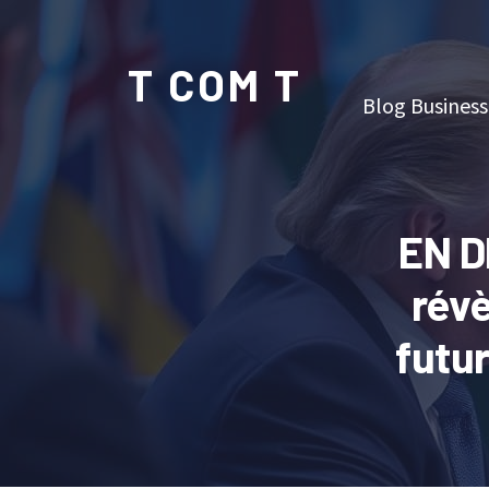
T COM T
Blog Business
EN D
révè
futu