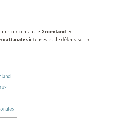
futur concernant le
Groenland
en
ernationales
intenses et de débats sur la
nland
naux
ionales