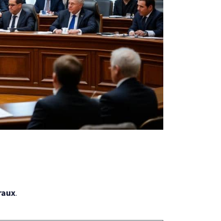
raux
.