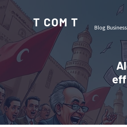
T COM T
Blog Business
Al
ef