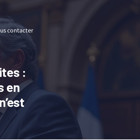
us contacter
tes :
s en
n’est