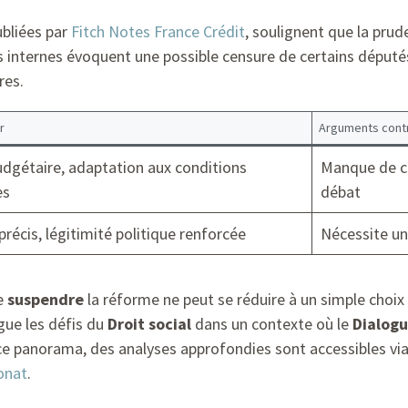
bliées par
Fitch Notes France Crédit
, soulignent que la prud
sions internes évoquent une possible censure de certains dé
res.
r
Arguments cont
budgétaire, adaptation aux conditions
Manque de cl
es
débat
précis, légitimité politique renforcée
Nécessite un 
de
suspendre
la réforme ne peut se réduire à un simple choix 
gue les défis du
Droit social
dans un contexte où le
Dialogu
ce panorama, des analyses approfondies sont accessibles vi
onat
.