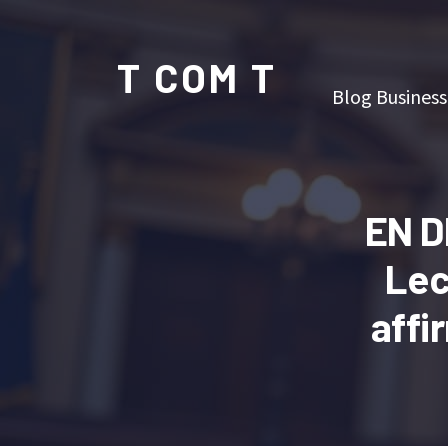
T COM T
Blog Business
EN D
Lec
affi