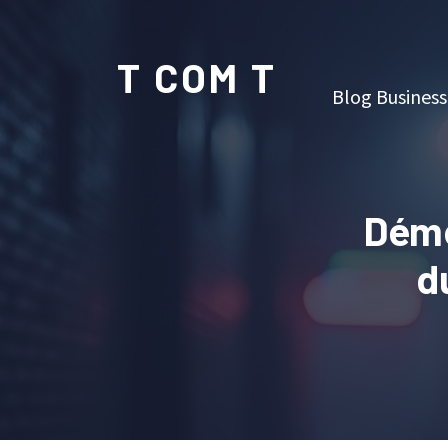
T COM T
Blog Business
Démê
d