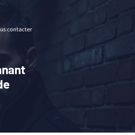
us contacter
nnant
de