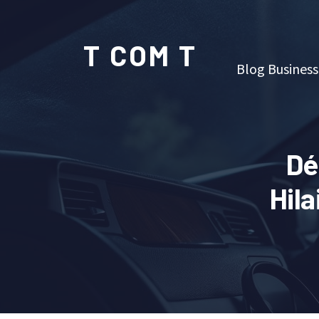
T COM T
Blog Business
Dé
Hila