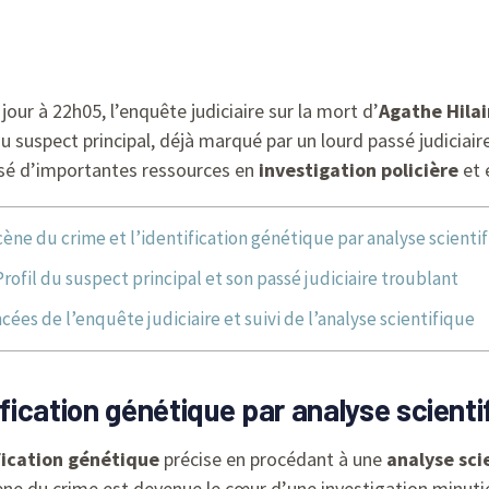
our à 22h05, l’enquête judiciaire sur la mort d’
Agathe Hilai
du suspect principal, déjà marqué par un lourd passé judiciair
isé d’importantes ressources en
investigation policière
et 
cène du crime et l’identification génétique par analyse scienti
Profil du suspect principal et son passé judiciaire troublant
cées de l’enquête judiciaire et suivi de l’analyse scientifique
ification génétique par analyse scienti
fication génétique
précise en procédant à une
analyse sci
scène du crime est devenue le cœur d’une investigation minut