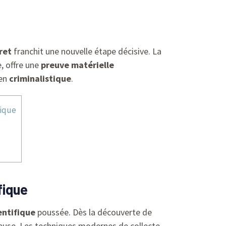
ret
franchit une nouvelle étape décisive. La
e, offre une
preuve matérielle
en
criminalistique
.
fique
fique
entifique
poussée. Dès la découverte de
ieuse. Les techniques modernes de collecte