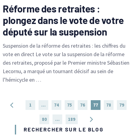
Réforme des retraites :
plongez dans le vote de votre
député sur la suspension
Suspension de la réforme des retraites : les chiffres du
vote en direct Le vote sur la suspension de la réforme
des retraites, proposé par le Premier ministre Sébastien
Lecornu, a marqué un tournant décisif au sein de
l’hémicycle en …
Pagination
1
…
74
75
76
77
78
79
des
80
…
189
publications
RECHERCHER SUR LE BLOG