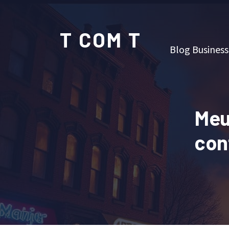
T COM T
Blog Business
Meu
con