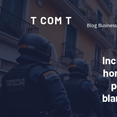
T COM T
Blog Business
Inc
ho
p
bla