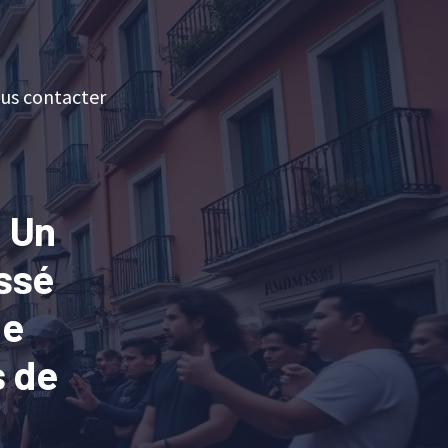
us contacter
: Un
ssé
me
s de