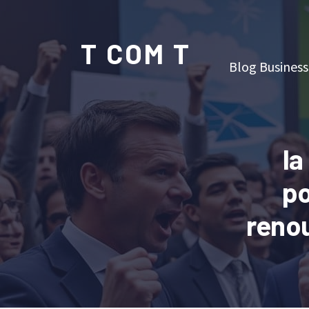
T COM T
Blog Business
la
po
renou