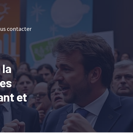
us contacter
 la
ies
ant et