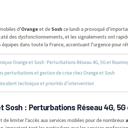
mobiles d’
Orange
et de
Sosh
ce lundi a provoqué d’import
staté des dysfonctionnements, et les signalements ont rapid
 équipes dans toute la France, accentuant l’urgence pour rét
nique Orange et Sosh : Perturbations Réseau 4G, 5G et Roaming
es perturbations et gestion de crise chez Orange et Sosh
’incident technique et priorités d’intervention
t Sosh : Perturbations Réseau 4G, 5G 
fet de limiter l’accès aux services mobiles pour de nombreux
ng, impactant tant les particuliers que les services professi