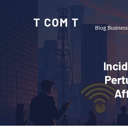
T COM T
Blog Business
Inci
Pert
Af