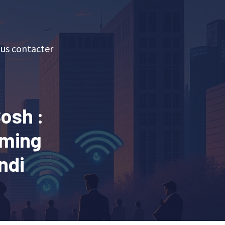
us contacter
osh :
aming
ndi