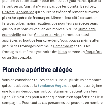
planche et facile à saisir pour les heureux gourmands qui se la
feront servir. Ainsi, il n’y aura pas que les
Comté
,
Beaufort
,
Gruyère
,
Abondance
qui pourront trôner fièrement sur votre
planche apéro de fromages
. Même si leur côté cassant en
fera des cubes moins réguliers que pour leurs prédécesseurs
que nous venons d’évoquer, des morceaux d’une
Mimolette
extra vieille
ou d’un
Gouda extra vieux
seront eux aussi
appréciés au bout de leur cure-dent. Vous pouvez même aller
jusqu’à des fromages comme le
Camembert
et tous les
fromages du même type, voire des
bleus
comme un
Roquefort
ou un
Gorgonzola
.
Planche apéritive allégée
Vous en connaissez toutes et tous une ou plusieurs personnes
qui sont adeptes de la
tendance Vegan
, ou qui sont au régime
une fois sur deux ou qui font constamment attention à leur
ligne. Ce n’est pas pour autant que vous n’en appréciez pas leur
compagnie. Pour toutes ces personnes qui peuvent en nombre