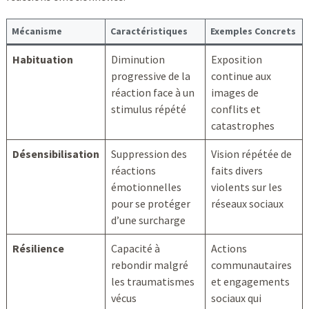
Mécanisme
Caractéristiques
Exemples Concrets
Habituation
Diminution
Exposition
progressive de la
continue aux
réaction face à un
images de
stimulus répété
conflits et
catastrophes
Désensibilisation
Suppression des
Vision répétée de
réactions
faits divers
émotionnelles
violents sur les
pour se protéger
réseaux sociaux
d’une surcharge
Résilience
Capacité à
Actions
rebondir malgré
communautaires
les traumatismes
et engagements
vécus
sociaux qui