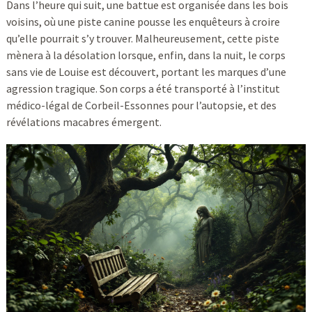
Dans l’heure qui suit, une battue est organisée dans les bois
voisins, où une piste canine pousse les enquêteurs à croire
qu’elle pourrait s’y trouver. Malheureusement, cette piste
mènera à la désolation lorsque, enfin, dans la nuit, le corps
sans vie de Louise est découvert, portant les marques d’une
agression tragique. Son corps a été transporté à l’institut
médico-légal de Corbeil-Essonnes pour l’autopsie, et des
révélations macabres émergent.