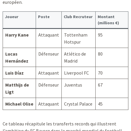
européen.
Joueur
Poste
Club Recruteur
Montant
(millions €)
Harry Kane
Attaquant
Tottenham
95
Hotspur
Lucas
Défenseur
Atlético de
80
Hernández
Madrid
Luis Díaz
Attaquant
Liverpool FC
70
Matthijs de
Défenseur
Juventus
67
Ligt
Michael Olise
Attaquant
Crystal Palace
45
Ce tableau récapitule les transferts records qui illustrent
l’ambition du FC Bayern dans le marché mondial du football.