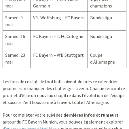
mai
Germain
champions
Samedi 9
VfL Wolfsburg – FC Bayern
Bundesliga
mai
Samedi 16
FC Bayern – 1. FC Cologne
Bundesliga
mai
Samedi 23
FC Bayern – VfB Stuttgart
Coupe
mai
d’Allemagne
Les fans de ce club de football suivent de près ce calendrier
pour ne rien manquer des challenges à venir. Chaque rencontre
promet d’être un nouveau chapitre dans l’évolution de l’équipe
et suscite l’enthousiasme à travers toute l’Allemagne.
Pour compléter votre suivi des
dernières infos
et
rumeurs
autour du FC Bayern Munich, vous pouvez également explorer
d’autres analyses détaillées
sur la dynamique actuelle du club.