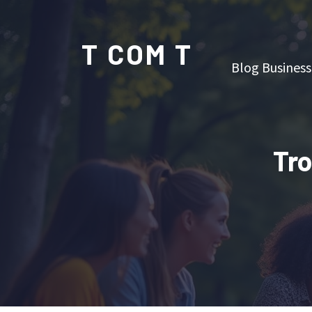
T COM T
Blog Business
Tro