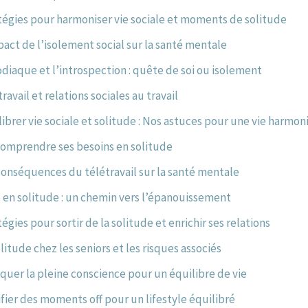
tégies pour harmoniser vie sociale et moments de solitude
pact de l’isolement social sur la santé mentale
odiaque et l’introspection : quête de soi ou isolement
ravail et relations sociales au travail
librer vie sociale et solitude : Nos astuces pour une vie harmon
omprendre ses besoins en solitude
conséquences du télétravail sur la santé mentale
e en solitude : un chemin vers l’épanouissement
égies pour sortir de la solitude et enrichir ses relations
litude chez les seniors et les risques associés
iquer la pleine conscience pour un équilibre de vie
ifier des moments off pour un lifestyle équilibré