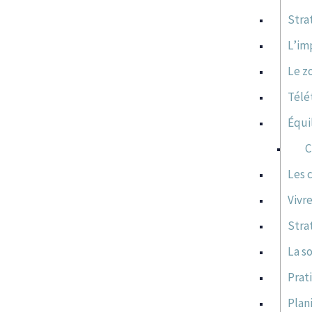
Stra
L’im
Le z
Télét
Équi
C
Les 
Vivr
Strat
La so
Prat
Plan