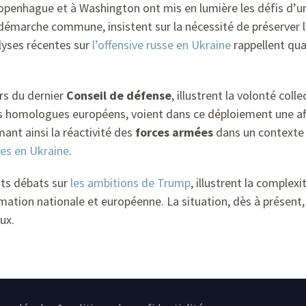
Copenhague et à Washington ont mis en lumière les défis d’u
marche commune, insistent sur la nécessité de préserver l’
alyses récentes sur
l’offensive russe en Ukraine
rappellent qua
rs du dernier
Conseil de défense
, illustrent la volonté col
s homologues européens, voient dans ce déploiement une aff
ant ainsi la réactivité des
forces armées
dans un contexte d
nes en Ukraine
.
nts débats sur
les ambitions de Trump
, illustrent la comple
irmation nationale et européenne. La situation, dès à prés
ux.