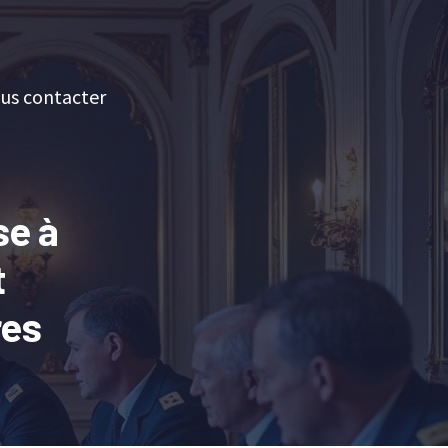
us contacter
se à
t
res