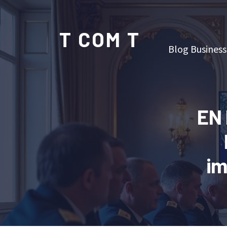
T COM T
Blog Business
EN 
im