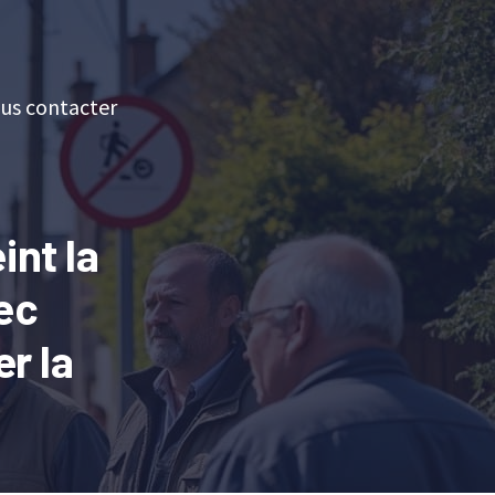
us contacter
int la
ec
r la