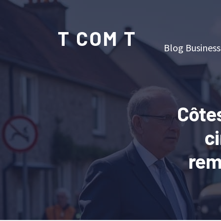
T COM T
Blog Business
Côtes
c
rem