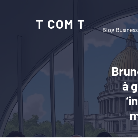
T COM T
Blog Business
Bruno
à g
‘i
m