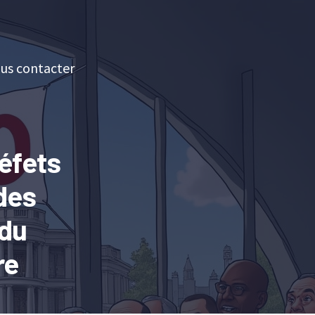
us contacter
réfets
 des
 du
re