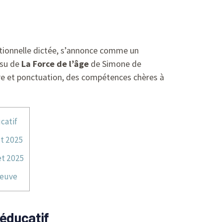
ditionnelle dictée, s’annonce comme un
ssu de
La Force de l’âge
de Simone de
re et ponctuation, des compétences chères à
catif
et 2025
et 2025
reuve
 éducatif