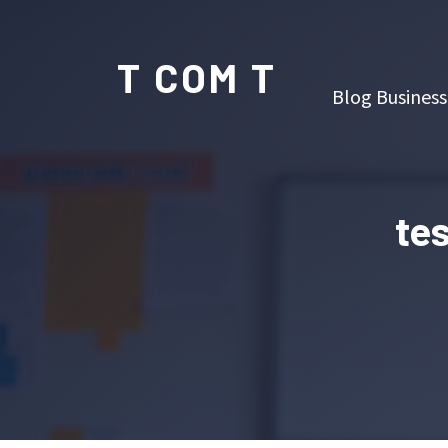
T COM T
Blog Business
te