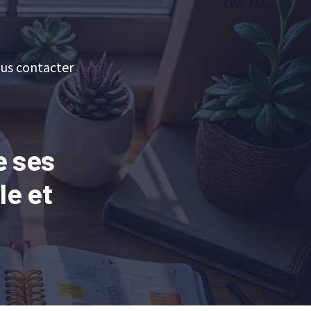
us contacter
e ses
le et