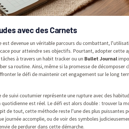
tudes avec des Carnets
 est devenue un véritable parcours du combattant, l’utilisa
ce pour atteindre ses objectifs. Pourtant, adopter cette ap
 tâches à travers un habit tracker ou un
Bullet Journal
impos
urber sa routine. Ainsi, même si la promesse de décomposer c
affronter le défi de maintenir cet engagement sur le long te
 de suivi coutumier représente une rupture avec des habitude
uotidienne est réel. Le défi est alors double : trouver la m
pit de tout, cette méthode reste l’une des plus puissantes 
aque journée accomplie, ou de voir des symboles judicieuseme
’envie de perdurer dans cette démarche.