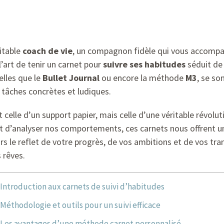
itable
coach de vie
, un compagnon fidèle qui vous accompag
l’art de tenir un carnet pour
suivre ses habitudes
séduit de 
elles que le
Bullet Journal
ou encore la méthode
M3
, se s
tâches concrètes et ludiques.
 celle d’un support papier, mais celle d’une véritable révolu
et d’analyser nos comportements, ces carnets nous offrent u
s le reflet de votre progrès, de vos ambitions et de vos tr
 rêves.
Introduction aux carnets de suivi d’habitudes
Méthodologie et outils pour un suivi efficace
Les avantages d’une méthode carnet personnalisé