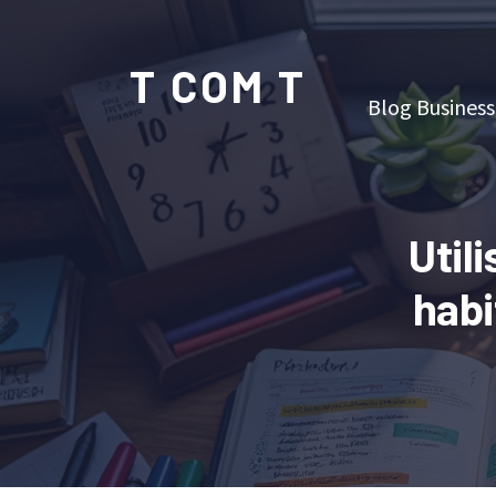
T COM T
Blog Business
Util
habi