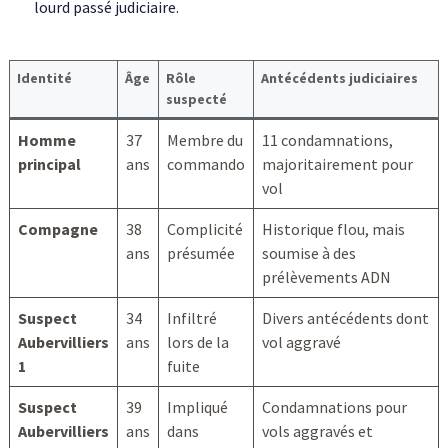
lourd passé judiciaire.
Identité
Âge
Rôle
Antécédents judiciaires
suspecté
Homme
37
Membre du
11 condamnations,
principal
ans
commando
majoritairement pour
vol
Compagne
38
Complicité
Historique flou, mais
ans
présumée
soumise à des
prélèvements ADN
Suspect
34
Infiltré
Divers antécédents dont
Aubervilliers
ans
lors de la
vol aggravé
1
fuite
Suspect
39
Impliqué
Condamnations pour
Aubervilliers
ans
dans
vols aggravés et