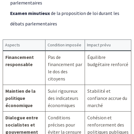
parlementaires
Examen minutieux
de la proposition de loi durant les
débats parlementaires
Aspects
Condition imposée
Impact prévu
Financement
Pas de
Équilibre
responsable
financement par
budgétaire renforcé
le dos des
citoyens
Maintien de la
Suivi rigoureux
Stabilité et
politique
des indicateurs
confiance accrue du
économique
économiques
marché
Dialogue entre
Conditions
Cohésion et
socialistes et
précises pour
renforcement des
gouvernement
éviter la censure
politiques publiques