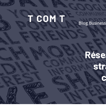
T COM T
Blog Business
Rése
st
c