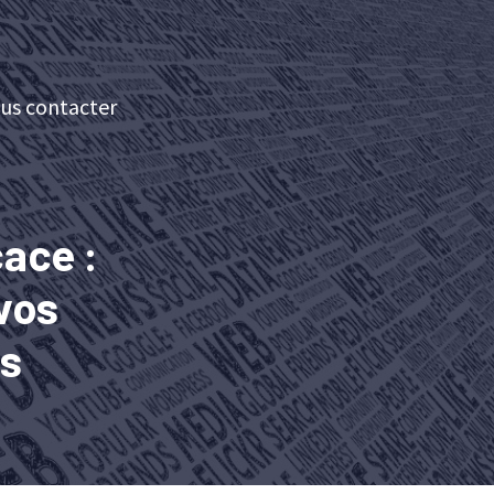
us contacter
ace :
vos
és