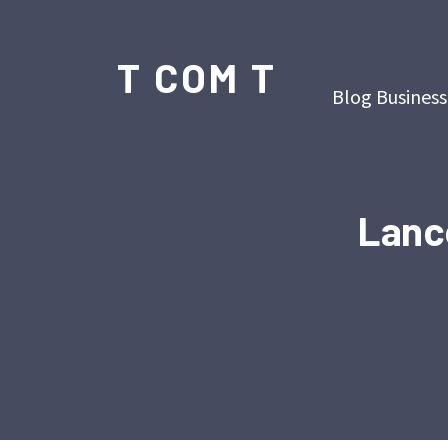
T COM T
Blog Business
Lance