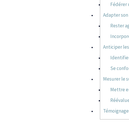
Fédérer
Adapter son 
Rester a
Incorpore
Anticiper le
Identifie
Se confo
Mesurer le su
Mettre e
Réévalue
Témoignages 