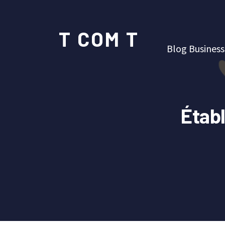
T COM T
Blog Business
Établ