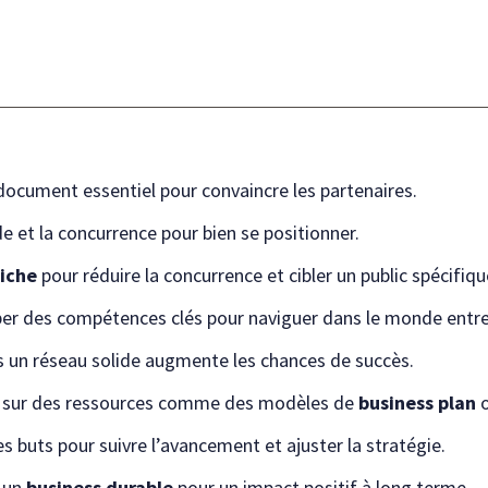
document essentiel pour convaincre les partenaires.
e et la concurrence pour bien se positionner.
iche
pour réduire la concurrence et cibler un public spécifiqu
per des compétences clés pour naviguer dans le monde entre
ns un réseau solide augmente les chances de succès.
r sur des ressources comme des modèles de
business plan
o
des buts pour suivre l’avancement et ajuster la stratégie.
r un
business durable
pour un impact positif à long terme.