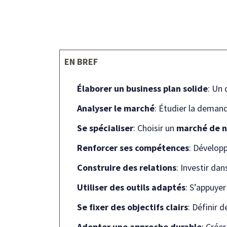
EN BREF
Élaborer un business plan solide
: Un 
Analyser le marché
: Étudier la demand
Se spécialiser
: Choisir un
marché de n
Renforcer ses compétences
: Dévelop
Construire des relations
: Investir da
Utiliser des outils adaptés
: S’appuye
Se fixer des objectifs clairs
: Définir 
Adopter une approche durable
: Crée