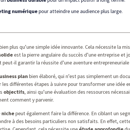
ting numérique
pour atteindre une audience plus large.
en plus qu’une simple idée innovante. Cela nécessite la mi
solide
est la pierre angulaire du succès d’une entreprise et 
peut-il garantir la réussite d’une aventure entrepreneuriale
usiness plan
bien élaboré, qui n’est pas simplement un docu
 les différentes étapes à suivre pour transformer une idée e
es
objectifs
, ainsi qu’une évaluation des ressources nécessair
ment comment y parvenir.
 niche
peut également faire la différence. En ciblant un se
dre à des besoins particuliers non satisfaits. En effet, cett
ertise. Cependant, cela nécessite une
étude approfondie
du