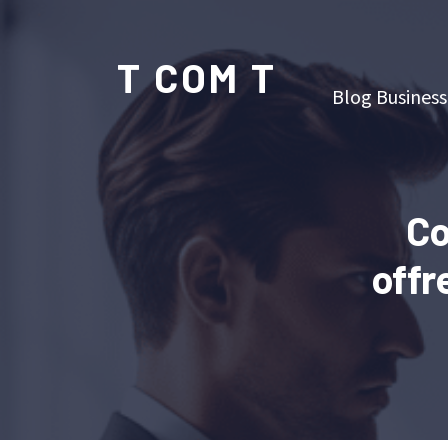
T COM T
Blog Business
Co
offr