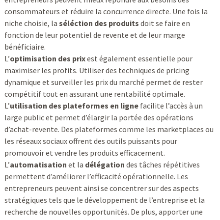
consommateurs et réduire la concurrence directe. Une fois la
niche choisie, la
séléction des produits
doit se faire en
fonction de leur potentiel de revente et de leur marge
bénéficiaire.
L’
optimisation des prix
est également essentielle pour
maximiser les profits. Utiliser des techniques de pricing
dynamique et surveiller les prix du marché permet de rester
compétitif tout en assurant une rentabilité optimale.
L’
utilisation des plateformes en ligne
facilite l’accès à un
large public et permet d’élargir la portée des opérations
d’achat-revente. Des plateformes comme les marketplaces ou
les réseaux sociaux offrent des outils puissants pour
promouvoir et vendre les produits efficacement.
L’
automatisation
et la
délégation
des tâches répétitives
permettent d’améliorer l’efficacité opérationnelle. Les
entrepreneurs peuvent ainsi se concentrer sur des aspects
stratégiques tels que le développement de l’entreprise et la
recherche de nouvelles opportunités. De plus, apporter une