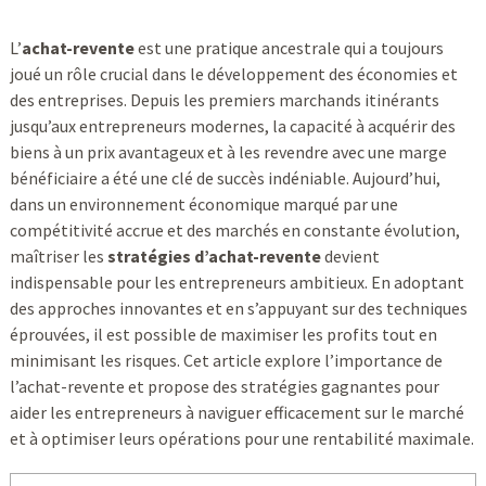
L’
achat-revente
est une pratique ancestrale qui a toujours
joué un rôle crucial dans le développement des économies et
des entreprises. Depuis les premiers marchands itinérants
jusqu’aux entrepreneurs modernes, la capacité à acquérir des
biens à un prix avantageux et à les revendre avec une marge
bénéficiaire a été une clé de succès indéniable. Aujourd’hui,
dans un environnement économique marqué par une
compétitivité accrue et des marchés en constante évolution,
maîtriser les
stratégies d’achat-revente
devient
indispensable pour les entrepreneurs ambitieux. En adoptant
des approches innovantes et en s’appuyant sur des techniques
éprouvées, il est possible de maximiser les profits tout en
minimisant les risques. Cet article explore l’importance de
l’achat-revente et propose des stratégies gagnantes pour
aider les entrepreneurs à naviguer efficacement sur le marché
et à optimiser leurs opérations pour une rentabilité maximale.