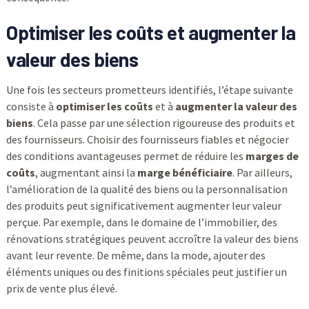
Optimiser les coûts et augmenter la
valeur des biens
Une fois les secteurs prometteurs identifiés, l’étape suivante
consiste à
optimiser les coûts
et à
augmenter la valeur des
biens
. Cela passe par une sélection rigoureuse des produits et
des fournisseurs. Choisir des fournisseurs fiables et négocier
des conditions avantageuses permet de réduire les
marges de
coûts
, augmentant ainsi la
marge bénéficiaire
. Par ailleurs,
l’amélioration de la qualité des biens ou la personnalisation
des produits peut significativement augmenter leur valeur
perçue. Par exemple, dans le domaine de l’immobilier, des
rénovations stratégiques peuvent accroître la valeur des biens
avant leur revente. De même, dans la mode, ajouter des
éléments uniques ou des finitions spéciales peut justifier un
prix de vente plus élevé.