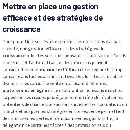
Mettre en place une gestion
efficace et des stratégies de
croissance
Pour garantir le succès à long terme des opérations d’achat-
revente, une
gestion efficace
et des
stratégies de
croissance
robustes sont indispensables. L’utilisation d’outils
modernes et l’automatisation des processus peuvent
considérablement
maximiser l’efficacité
et réduire le temps
consacré aux tâches administratives. De plus, il est crucial de
diversifier les canaux de vente en utilisant différentes
plateformes en ligne
et en explorant de nouveaux marchés.
La gestion des risques joue également un rôle clé : évaluer les
potentiels de chaque transaction, surveiller les fluctuations du
marché et adapter les stratégies en conséquence permettent
de minimiser les pertes et de maximiser les gains. Enfin, la
délégation de certaines tâches à des professionnels ou