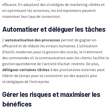
efficaces. En adoptant des stratégies de marketing ciblées et
en optimisant les annonces, les entrepreneurs peuvent
maximiser leur taux de conversion.
Automatiser et déléguer les tâches
L’
automatisation des processus
permet de gagner en
efficacité et de réduire les erreurs humaines. L’utilisation
d’outils modernes pour la gestion des stocks, le traitement
des commandes et la communication avec les clients facilite la
gestion quotidienne de l’activité d’achat-revente. De plus,
déléguer certaines tâches
à des prestataires externes peut
libérer du temps pour se concentrer sur des aspects plus
stratégiques de l’entreprise.
Gérer les risques et maximiser les
bénéfices