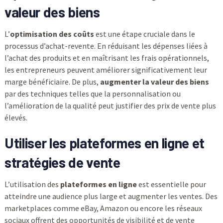
valeur des biens
L’
optimisation des coûts
est une étape cruciale dans le
processus d’achat-revente. En réduisant les dépenses liées à
l’achat des produits et en maîtrisant les frais opérationnels,
les entrepreneurs peuvent améliorer significativement leur
marge bénéficiaire. De plus,
augmenter la valeur des biens
par des techniques telles que la personnalisation ou
l’amélioration de la qualité peut justifier des prix de vente plus
élevés.
Utiliser les plateformes en ligne et
stratégies de vente
L’utilisation des
plateformes en ligne
est essentielle pour
atteindre une audience plus large et augmenter les ventes. Des
marketplaces comme eBay, Amazon ou encore les réseaux
sociaux offrent des opportunités de visibilité et de vente