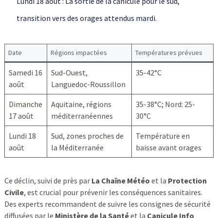
Lundi 18 août : La sortie de la canicule pour le sud,
transition vers des orages attendus mardi.
Date
Régions impactées
Températures prévues
Samedi 16
Sud-Ouest,
35-42°C
août
Languedoc-Roussillon
Dimanche
Aquitaine, régions
35-38°C; Nord: 25-
17 août
méditerranéennes
30°C
Lundi 18
Sud, zones proches de
Température en
août
la Méditerranée
baisse avant orages
Ce déclin, suivi de près par
La Chaîne Météo
et la
Protection
Civile
, est crucial pour prévenir les conséquences sanitaires.
Des experts recommandent de suivre les consignes de sécurité
diffusées par le
Ministère de la Santé
et la
Canicule Info