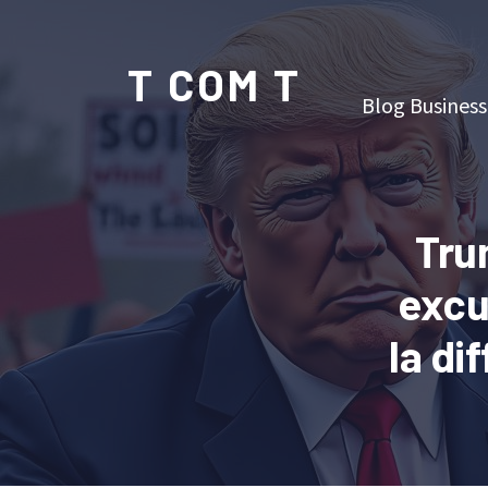
T COM T
Blog Business
Tru
excu
la di