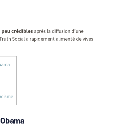
s
peu crédibles
après la diffusion d’une
 Truth Social a rapidement alimenté de vives
Obama
racisme
ck Obama