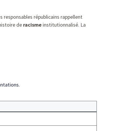
es responsables républicains rappellent
histoire de
racisme
institutionnalisé. La
entations.