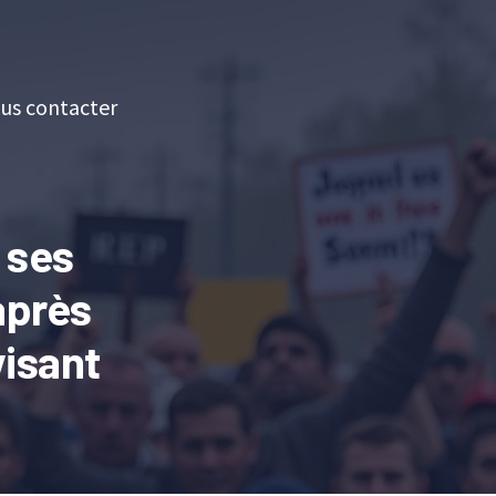
us contacter
 ses
après
visant