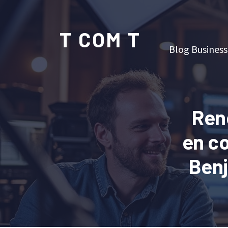
T COM T
Blog Business
Ren
en c
Benj