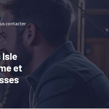
us contacter
Isle
me et
isses