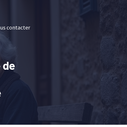
us contacter
e de
e
e