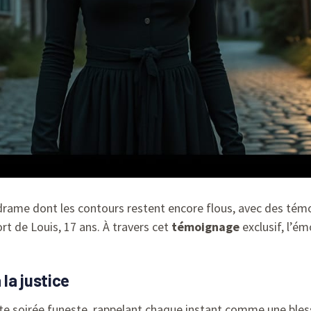
drame dont les contours restent encore flous, avec des tém
rt de Louis, 17 ans. À travers cet
témoignage
exclusif, l’é
la justice
te soirée funeste, rappelant chaque instant comme une bles