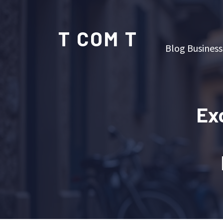
T COM T
Blog Business
Exc